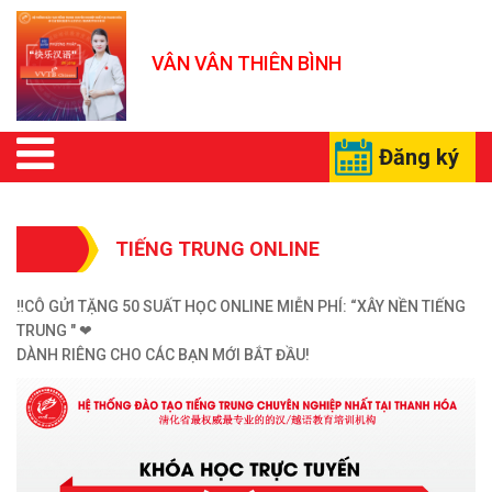
VÂN VÂN THIÊN BÌNH
Đăng ký
TIẾNG TRUNG ONLINE
‼️CÔ GỬI TẶNG 50 SUẤT HỌC ONLINE MIỄN PHÍ: “XÂY NỀN TIẾNG
TRUNG " ❤
DÀNH RIÊNG CHO CÁC BẠN MỚI BẮT ĐẦU!