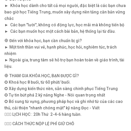
► Khóa học dành cho tất cả mọi người, đặc biệt là các bạn chưa
bao giờ học Tiếng Trung, muốn xây dựng nền tảng căn bản vững
chắc
► Các bạn "lười", không có động lực, học mãi mà không tiến bộ
► Các bạn muốn học một cách bài bản, hệ thống lại từ đầu.
🛑 Đến với khóa học, bạn cần chuẩn bị gì?
► Một tinh thần vui vẻ, hạnh phúc, học hỏi, nghiêm túc, trách
nhiệm
► Ngoài gia, trung tâm sẽ hỗ trợ bạn hoàn toàn về giáo trình, tài
liệu.
🛑 THAM GIA KHÓA HỌC, BẠN ĐƯỢC GÌ?
✪ Khoá học 8 buổi, từ 60 phút/ buổi.
✪ Xây dựng kiến thức nền, sẵn sàng chinh phục Tiếng Trung
✪ Tự tin bứt phá 2 kỹ năng Nghe - Nói quan trọng nhất
✪ Bổ sung từ vựng, phương pháp học và ghi nhớ từ của các cao
thủ, cải thiện "nhanh chóng mặt" kỹ năng Đọc - Viết
💁🏻‍♀️ LỊCH HỌC : 20h Thứ 2-4-6 hàng tuần.
💁🏻‍♀️ CÁCH THỨC NỘP LỆ PHÍ GIỮ CHỖ