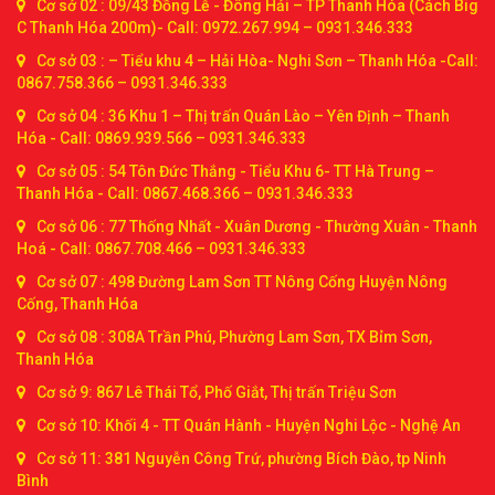
Cơ sở 02 : 09/43 Đồng Lễ - Đông Hải – TP Thanh Hóa (Cách Big
C Thanh Hóa 200m)- Call: 0972.267.994 – 0931.346.333
Cơ sở 03 : – Tiểu khu 4 – Hải Hòa- Nghi Sơn – Thanh Hóa -Call:
0867.758.366 – 0931.346.333
Cơ sở 04 : 36 Khu 1 – Thị trấn Quán Lào – Yên Định – Thanh
Hóa - Call: 0869.939.566 – 0931.346.333
Cơ sở 05 : 54 Tôn Đức Thắng - Tiểu Khu 6- TT Hà Trung –
Thanh Hóa - Call: 0867.468.366 – 0931.346.333
Cơ sở 06 : 77 Thống Nhất - Xuân Dương - Thường Xuân - Thanh
Hoá - Call: 0867.708.466 – 0931.346.333
Cơ sở 07 : 498 Đường Lam Sơn TT Nông Cống Huyện Nông
Cống, Thanh Hóa
Cơ sở 08 : 308A Trần Phú, Phường Lam Sơn, TX Bỉm Sơn,
Thanh Hóa
Cơ sở 9: 867 Lê Thái Tổ, Phố Giắt, Thị trấn Triệu Sơn
Cơ sở 10: Khối 4 - TT Quán Hành - Huyện Nghi Lộc - Nghệ An
Cơ sở 11: 381 Nguyễn Công Trứ, phường Bích Đào, tp Ninh
Bình