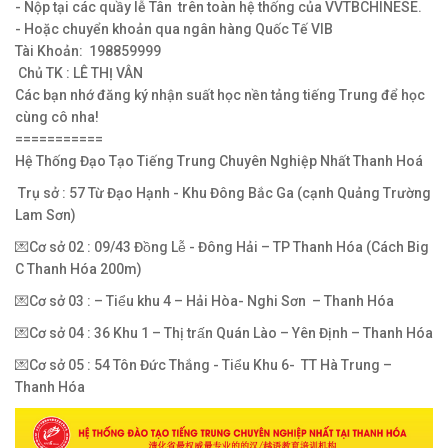
- Nộp tại các quầy lễ Tân trên toàn hệ thống của VVTBCHINESE.
- Hoặc chuyển khoản qua ngân hàng Quốc Tế VIB
Tài Khoản: 198859999
Chủ TK : LÊ THỊ VÂN
Các bạn nhớ đăng ký nhận suất học nền tảng tiếng Trung để học
cùng cô nha!
===========
Hệ Thống Đạo Tạo Tiếng Trung Chuyên Nghiệp Nhất Thanh Hoá
Trụ sở : 57 Từ Đạo Hạnh - Khu Đông Bắc Ga (cạnh Quảng Trường
Lam Sơn)
💌Cơ sở 02 : 09/43 Đồng Lễ - Đông Hải – TP Thanh Hóa (Cách Big
C Thanh Hóa 200m)
💌Cơ sở 03 : – Tiểu khu 4 – Hải Hòa- Nghi Sơn – Thanh Hóa
💌Cơ sở 04 : 36 Khu 1 – Thị trấn Quán Lào – Yên Định – Thanh Hóa
💌Cơ sở 05 : 54 Tôn Đức Thắng - Tiểu Khu 6- TT Hà Trung –
Thanh Hóa