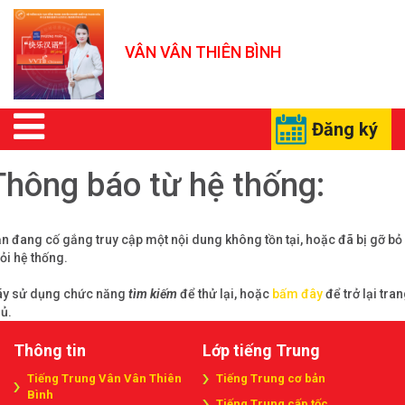
VÂN VÂN THIÊN BÌNH
Đăng ký
Thông báo từ hệ thống:
n đang cố gắng truy cập một nội dung không tồn tại, hoặc đã bị gỡ bỏ
ỏi hệ thống.
y sử dụng chức năng
tìm kiếm
để thử lại, hoặc
bấm đây
để trở lại tra
ủ.
Thông tin
Lớp tiếng Trung
Tiếng Trung Vân Vân Thiên
Tiếng Trung cơ bản
Bình
Tiếng Trung cấp tốc