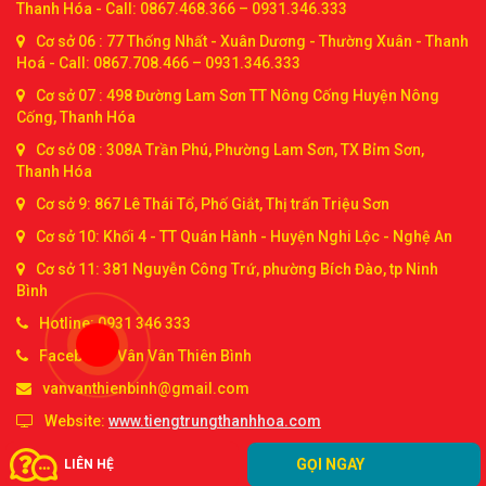
Thanh Hóa - Call: 0867.468.366 – 0931.346.333
Cơ sở 06 : 77 Thống Nhất - Xuân Dương - Thường Xuân - Thanh
Hoá - Call: 0867.708.466 – 0931.346.333
Cơ sở 07 : 498 Đường Lam Sơn TT Nông Cống Huyện Nông
Cống, Thanh Hóa
Cơ sở 08 : 308A Trần Phú, Phường Lam Sơn, TX Bỉm Sơn,
Thanh Hóa
Cơ sở 9: 867 Lê Thái Tổ, Phố Giắt, Thị trấn Triệu Sơn
Cơ sở 10: Khối 4 - TT Quán Hành - Huyện Nghi Lộc - Nghệ An
Cơ sở 11: 381 Nguyễn Công Trứ, phường Bích Đào, tp Ninh
Bình
Hotline: 0931 346 333
Facebook: Vân Vân Thiên Bình
vanvanthienbinh@gmail.com
Website:
www.tiengtrungthanhhoa.com
GỌI NGAY
LIÊN HỆ