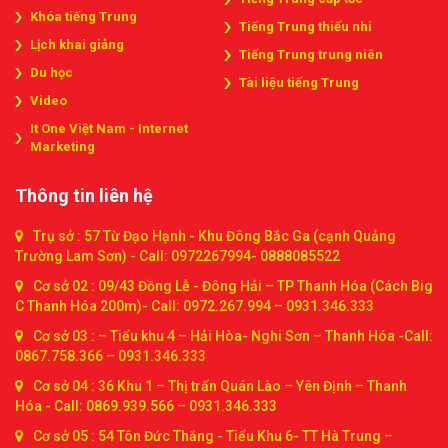
Khóa tiếng Trung
Tiếng Trung thiếu nhi
Lịch khai giảng
Tiếng Trung trung niên
Du học
Tài liệu tiếng Trung
Video
It One Việt Nam - Internet
Marketing
Thông tin liên hệ
Trụ sở : 57 Từ Đạo Hạnh - Khu Đông Bắc Ga (cạnh Quảng
Trường Lam Sơn) - Call: 0972267994- 0888085522
Cơ sở 02 : 09/43 Đồng Lễ - Đông Hải – TP Thanh Hóa (Cách Big
C Thanh Hóa 200m)- Call: 0972.267.994 – 0931.346.333
Cơ sở 03 : – Tiểu khu 4 – Hải Hòa- Nghi Sơn – Thanh Hóa -Call:
0867.758.366 – 0931.346.333
Cơ sở 04 : 36 Khu 1 – Thị trấn Quán Lào – Yên Định – Thanh
Hóa - Call: 0869.939.566 – 0931.346.333
Cơ sở 05 : 54 Tôn Đức Thắng - Tiểu Khu 6- TT Hà Trung –